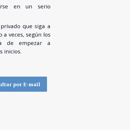
irse en un serio
 privado que siga a
 a veces, según los
ma de empezar a
 inicios.
ltar por E-mail