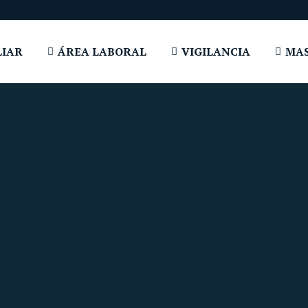
LIAR
ÁREA LABORAL
VIGILANCIA
MAS
Estás aquí:
Inicio
Área Familiar y Personal