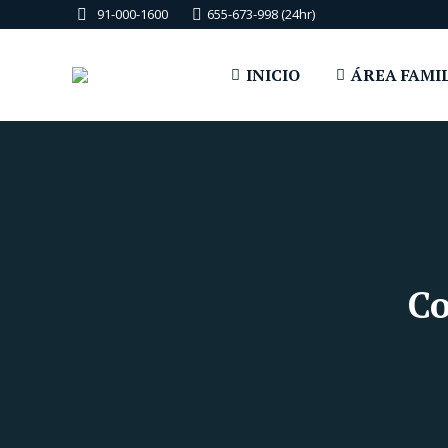
91-000-1600
655-673-998 (24hr)
INICIO
ÁREA FAMI
Co