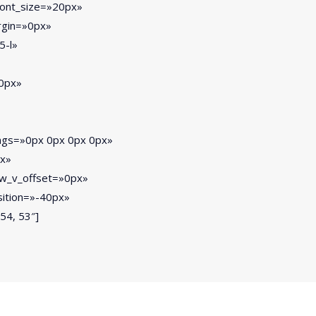
_font_size=»20px»
rgin=»0px»
5-l»
0px»
ngs=»0px 0px 0px 0px»
px»
ow_v_offset=»0px»
sition=»-40px»
54, 53″]
esionalmente para realizar 