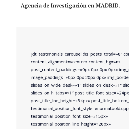
Agencia de Investigación en MADRID.
[dt_testimonials_carousel dis_posts_total=»8″ c
content_alignment=»center» content_bg=»n»
post_content_paddings=»0px 0px 0px 0px» img
image_paddings=»0px 0px 20px 0px» img_borde
slides_on_wide_desk=»1″ slides_on_desk=»1″ sli
slides_on_h_tabs=»1″ post_title_font_size=»24p
post_title_line_height=»34px» post_title_botto
testimonial_position_font_style=»normal:bold:up
testimonial_position_font_size=»15px»
testimonial_position_line_height=»28px»