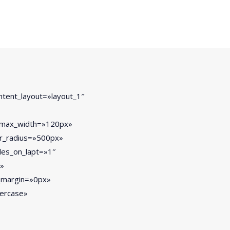
ontent_layout=»layout_1″
_max_width=»120px»
r_radius=»500px»
des_on_lapt=»1″
x»
m_margin=»0px»
percase»