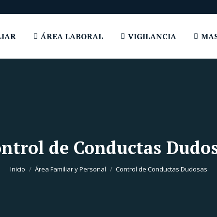
LIAR
ÁREA LABORAL
VIGILANCIA
MAS
ntrol de Conductas Dudo
Estás aquí:
Inicio
Área Familiar y Personal
Control de Conductas Dudosas