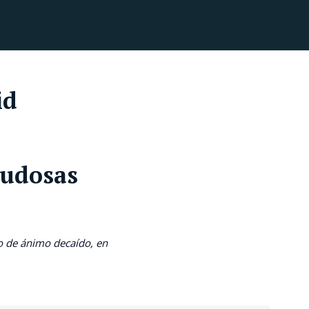
id
Dudosas
o de ánimo decaído, en