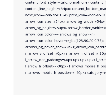
content_font_style=»italic:normal:none» content
content_line_height=»34px» content_bottom_ma
next_icon=»icon-ar-015-r» prev_icon=»icon-ar-01
arrow_icon_size=»54px» arrow_bg_width=»54x»
arrow_bg_height=»54px» arrow_border_width=»
arrow_icon_color=»» arrows_bg_show=»n»
arrow_icon_color_hover=»rgba(123,90,20,0.75)»
arrows_bg_hover_show=»n» r_arrow_icon_paddi
r_arrow_v_offset=»0px» r_arrow_h_offset=»-30
l_arrow_icon_paddings=»0px 0px 0px 0px» l_arr
l_arrow_h_offset=»-30px» l_arrows_mobile_h_po
r_arrows_mobile_h_position=»-40px» category=»
Acreditados prof